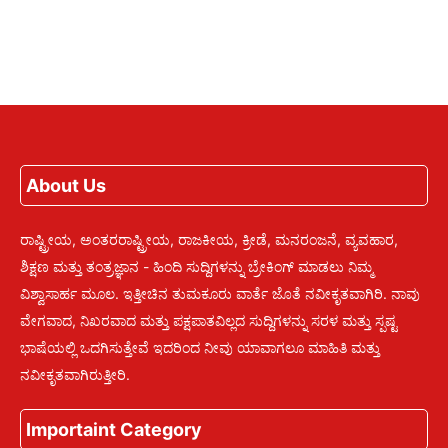
About Us
ರಾಷ್ಟ್ರೀಯ, ಅಂತರರಾಷ್ಟ್ರೀಯ, ರಾಜಕೀಯ, ಕ್ರೀಡೆ, ಮನರಂಜನೆ, ವ್ಯವಹಾರ,
ಶಿಕ್ಷಣ ಮತ್ತು ತಂತ್ರಜ್ಞಾನ - ಹಿಂದಿ ಸುದ್ದಿಗಳನ್ನು ಬ್ರೇಕಿಂಗ್ ಮಾಡಲು ನಿಮ್ಮ
ವಿಶ್ವಾಸಾರ್ಹ ಮೂಲ. ಇತ್ತೀಚಿನ ತುಮಕೂರು ವಾರ್ತೆ ಜೊತೆ ನವೀಕೃತವಾಗಿರಿ. ನಾವು
ವೇಗವಾದ, ನಿಖರವಾದ ಮತ್ತು ಪಕ್ಷಪಾತವಿಲ್ಲದ ಸುದ್ದಿಗಳನ್ನು ಸರಳ ಮತ್ತು ಸ್ಪಷ್ಟ
ಭಾಷೆಯಲ್ಲಿ ಒದಗಿಸುತ್ತೇವೆ ಇದರಿಂದ ನೀವು ಯಾವಾಗಲೂ ಮಾಹಿತಿ ಮತ್ತು
ನವೀಕೃತವಾಗಿರುತ್ತೀರಿ.
Importaint Category