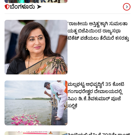
ಬೆಂಗಳೂರು
➤
‘ರಾಜಕೀಯ ಅಸ್ತಿತ್ವ’ಕ್ಕಾಗಿ ಸುಮಲತಾ
ಯತ್ನ ಬಿಜೆಪಿಯಿಂದ ರಾಜ್ಯಸಭಾ
ಟಿಕೆಟ್ ಪಡೆಯಲು ತೆರೆಮರೆ ಕಸರತ್ತು
ಮಲ್ಲಘಟ್ಟ ಅಭಿವೃದ್ಧಿಗೆ 35 ಕೋಟಿ
ಗಂಗಾಧರೇಶ್ವರ ದೇವಾಲಯದಲ್ಲಿ
ಸಿಎಂ ಡಿ.ಕೆ.ಶಿವಕುಮಾರ್ ಪೂಜೆ
ಸಲ್ಲಿಕೆ
ಸಿಇಟಿಯಲ್ಲಿ ಜೆಮ್ಸಿಗೆ 708ನೇ ರ‍್ಯಾಂಕ್