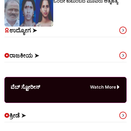
ಒಂದೇ ಕುಟುಂಬದ ಮೂವರು ಆತ್ಮಹತ್ಯೆ
ಉದ್ಯೋಗ
➤
ರಾಜಕೀಯ
➤
ವೆಬ್ ಸ್ಟೋರೀಸ್
Watch More
ಕ್ರೀಡೆ
➤