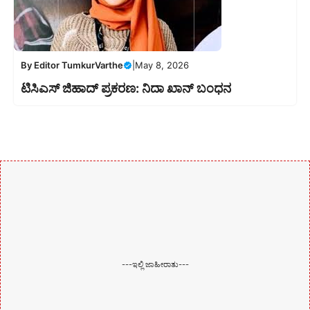
By
Editor TumkurVarthe
|
May 8, 2026
ಟಿಸಿಎಸ್ ಜಿಹಾದ್ ಪ್ರಕರಣ: ನಿದಾ ಖಾನ್ ಬಂಧನ
---ಇಲ್ಲಿ ಜಾಹೀರಾತು---