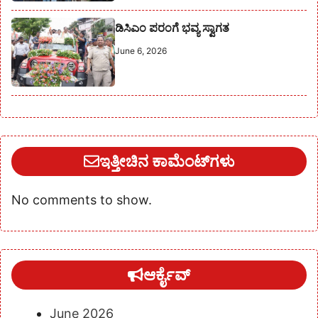
ಡಿಸಿಎಂ ಪರಂಗೆ ಭವ್ಯ ಸ್ವಾಗತ
June 6, 2026
ಇತ್ತೀಚಿನ ಕಾಮೆಂಟ್‌ಗಳು
No comments to show.
ಆರ್ಕೈವ್
June 2026