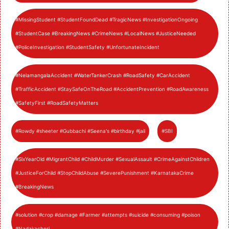
#MissingStudent #StudentFoundDead #TragicNews #InvestigationOngoing
#StudentCase #BreakingNews #CrimeNews #LocalNews #JusticeNeeded
#PoliceInvestigation #StudentSafety #UnfortunateIncident
#NelamangalaAccident #WaterTankerCrash #RoadSafety #CarAccident
#TrafficAccident #StaySafeOnTheRoad #AccidentPrevention #RoadAwareness
#SafetyFirst #RoadSafetyMatters
#Rowdy #sheeter #Gubbachi #Seena's #birthday #jail
#SBI
#SixYearOld #MigrantChild #ChildMurder #SexualAssault #CrimeAgainstChildren
#JusticeForChild #StopChildAbuse #SeverePunishment #KarnatakaCrime
#BreakingNews
#solution #crop #damage #Farmer #attempts #suicide #consuming #poison
#Nadakacheri