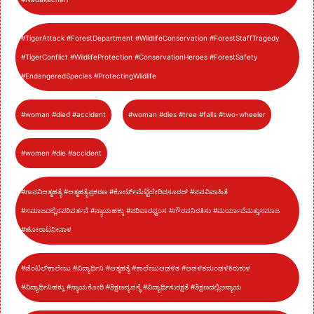
#TigerAttack #ForestDepartment #WildlifeConservation #ForestStaffTragedy
#TigerConflict #WildlifeProtection #ConservationHeroes #ForestSafety
#EndangeredSpecies #ProtectingWildlife
#woman #died #accident
#woman #dies #tree #falls #two-wheeler
#women #die #accident
#ಗಾನವಿಆತ್ಮಹತ್ಯೆ #ಆತ್ಮಹತ್ಯೆಪ್ರಕರಣ #ಕೋರ್ಟ್‌ಮೆಟ್ಟಿಲೇರಿದಸೂರಜ್ #ನವವಿವಾಹಿತೆ
#ಸಮಾಜದಲ್ಲಿನಪರಿವರ್ತನೆ #ನ್ಯಾಯಹಕ್ಕು #ಪರಿವಾರಧ್ವಂಸ #ಗೌರವನಿರತಿಸು #ಮರ್ಯಾದೆಮತ್ತುಸಮಾಜ
#ಹೋರಾಟನೀನಾಳ
#ಡೆಂಟಲ್‌ಕಾಲೇಜು #ವಿದ್ಯಾರ್ಥಿನಿ #ಆತ್ಮಹತ್ಯೆ #ಕಾಲೇಜುಆಡಳಿತ #ಆಡಳಿತಮಂಡಳಿಕಿರುಕುಳ
#ವಿದ್ಯಾರ್ಥಿನಿಹಕ್ಕು #ನ್ಯಾಯಕೋರಿ #ಶಿಕ್ಷಣವ್ಯವಸ್ಥೆ #ವಿದ್ಯಾರ್ಥಿಸುರಕ್ಷತೆ #ಶಿಕ್ಷಣದಲ್ಲಿಅನ್ಯಾಯ