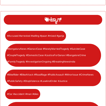
ಟ್ಯಾಗ್
#Accused #arrested #selling #paan #mixed #ganja
#BengaluruNews #GanaviCase #NewlyMarriedTragedy #SuicideCase
#CoupleTragedy #DomesticCase #JusticeForGanavi #BangaloreCrime
#FamilyTragedy #InvestigationOngoing #BreakingNewsIndia
#BikeRider #BikeAttack #RoadRage #PublicAssault #MinorIssue #CrimeNews
#PublicSafety #StopViolence #LawAndOrder #Justice
#Car #accident #man #dies