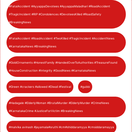
#FatalAccident #AyyappaDevotees #AyyappaMaladhari #RoadAccident
#TragicIncident #RIP #Condolences #DevoteesKilled #RoadSafety
#BreakingNews
#FatalAccident #RoadAccident #TwoKilled #TragicIncident #AccidentNews
#KarnatakaNews #BreakingNews
#GoldOrnaments #HonestFamily #HandedOverToAuthorities #TreasureFound
#HouseConstruction #Integrity #GoodNews #KarnatakaNews
#Green #crackers #allowed #Diwali #festival
#gubbi
#Hadagale #ElderlyWoman #BrutalMurder #ElderlyMurder #CrimeNews
#KarnatakaCrime #JusticeForVictim #BreakingNews
#malvika avinash #jayamala#sruthi #cm#shiddaramyya #cmsiddaramayya