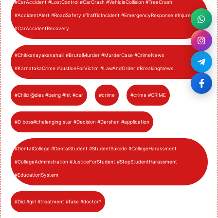
#CarAccident #LostControl #CarCrash #VehicleCollision #TreeCrash
#AccidentAlert #RoadSafety #TrafficIncident #EmergencyResponse #Injured
#CarAccidentRecovery
#Chikkanayakanahalli #BrutalMurder #MurderCase #CrimeNews
#KarnatakaCrime #JusticeForVictim #LawAndOrder #BreakingNews
#Child @dies #being #hit #car
#crime
#crime #CRIME
#D boss#chalenging star #Decision #Darshan #application
#DentalCollege #DentalStudent #StudentSuicide #CollegeHarassment
#CollegeAdministration #JusticeForStudent #StopStudentHarassment
#EducationSystem
#Did #girl #treatment #fake #doctor?