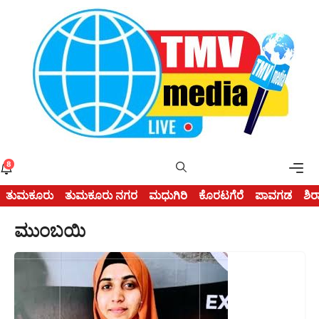
Skip
to
content
Me
8
ತುಮಕೂರು
ತುಮಕೂರು ನಗರ
ಮಧುಗಿರಿ
ಕೊರಟಗೆರೆ
ಪಾವಗಡ
ಶಿರ
ಮುಂಬಯಿ